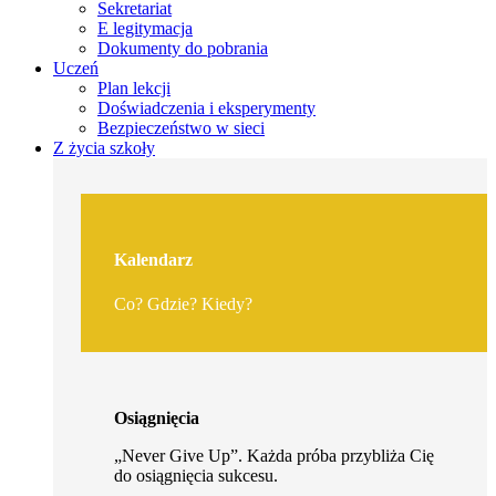
Sekretariat
E legitymacja
Dokumenty do pobrania
Uczeń
Plan lekcji
Doświadczenia i eksperymenty
Bezpieczeństwo w sieci
Z życia szkoły
Kalendarz
Co? Gdzie? Kiedy?
Osiągnięcia
„Never Give Up”. Każda próba przybliża Cię
do osiągnięcia sukcesu.