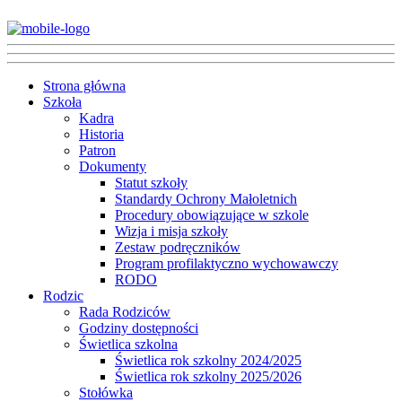
Strona główna
Szkoła
Kadra
Historia
Patron
Dokumenty
Statut szkoły
Standardy Ochrony Małoletnich
Procedury obowiązujące w szkole
Wizja i misja szkoły
Zestaw podręczników
Program profilaktyczno wychowawczy
RODO
Rodzic
Rada Rodziców
Godziny dostępności
Świetlica szkolna
Świetlica rok szkolny 2024/2025
Świetlica rok szkolny 2025/2026
Stołówka