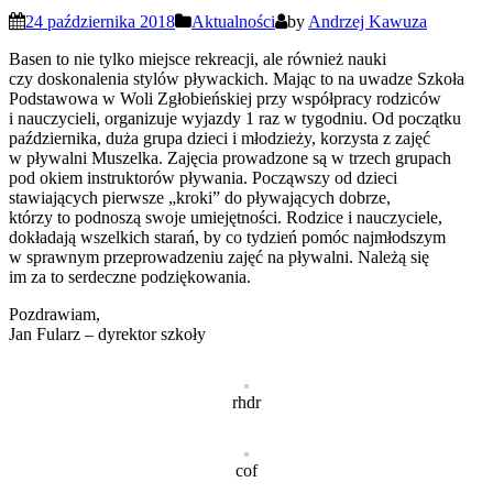
24 października 2018
Aktualności
by
Andrzej Kawuza
Basen to nie tylko miejsce rekreacji, ale również nauki
czy doskonalenia stylów pływackich. Mając to na uwadze Szkoła
Podstawowa w Woli Zgłobieńskiej przy współpracy rodziców
i nauczycieli, organizuje wyjazdy 1 raz w tygodniu. Od początku
października, duża grupa dzieci i młodzieży, korzysta z zajęć
w pływalni Muszelka. Zajęcia prowadzone są w trzech grupach
pod okiem instruktorów pływania. Począwszy od dzieci
stawiających pierwsze „kroki” do pływających dobrze,
którzy to podnoszą swoje umiejętności. Rodzice i nauczyciele,
dokładają wszelkich starań, by co tydzień pomóc najmłodszym
w sprawnym przeprowadzeniu zajęć na pływalni. Należą się
im za to serdeczne podziękowania.
Pozdrawiam,
Jan Fularz – dyrektor szkoły
rhdr
cof