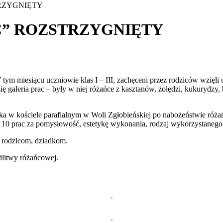
RZYGNIĘTY
C” ROZSTRZYGNIĘTY
 tym miesiącu uczniowie klas I – III, zachęceni przez rodziców wzię
ę galeria prac – były w niej różańce z kasztanów, żołędzi, kukurydzy,
ika w kościele parafialnym w Woli Zgłobieńskiej po nabożeństwie ró
0 prac za pomysłowość, estetykę wykonania, rodzaj wykorzystanego 
, rodzicom, dziadkom.
litwy różańcowej.