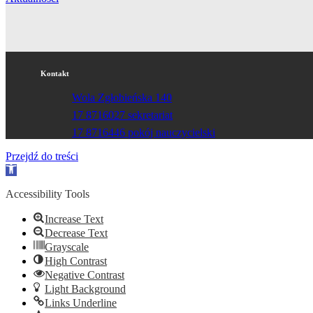
Kontakt
Wola Zgłobieńska 140
17 8716027 sekretariat
17 8716446 pokój nauczycielski
Przejdź do treści
Otwórz
pasek
narzędzi
Accessibility Tools
Increase Text
Decrease Text
Grayscale
High Contrast
Negative Contrast
Light Background
Links Underline