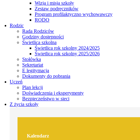
Wizja i misja szkoły
Zestaw podręczników
Program profilaktyczno wychowawczy
RODO
Rodzic
Rada Rodziców
Godziny dostępności
Świetlica szkolna
Świetlica rok szkolny 2024/2025
Świetlica rok szkolny 2025/2026
Stołówka
Sekretariat
E legitymacja
Dokumenty do pobrania
Uczeń
Plan lekcji
Doświadczenia i eksperymenty
Bezpieczeństwo w sieci
Z życia szkoły
Kalendarz