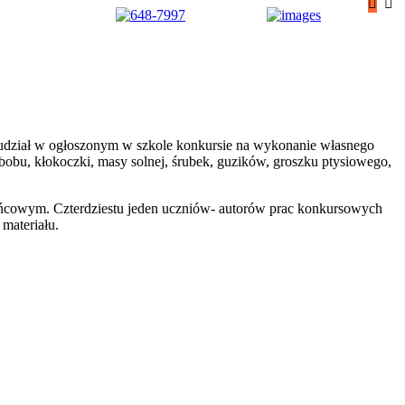
li udział w ogłoszonym w szkole konkursie na wykonanie własnego
 bobu, kłokoczki, masy solnej, śrubek, guzików, groszku ptysiowego,
żańcowym. Czterdziestu jeden uczniów- autorów prac konkursowych
materiału.