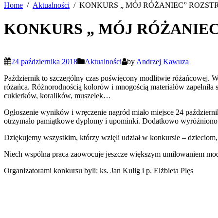
Home
Aktualności
KONKURS „ MÓJ RÓŻANIEC” ROZST
KONKURS „ MÓJ RÓŻANIE
24 października 2018
Aktualności
by
Andrzej Kawuza
Październik to szczególny czas poświęcony modlitwie różańcowej. W
różańca. Różnorodnością kolorów i mnogością materiałów zapełniła si
cukierków, koralików, muszelek…
Ogłoszenie wyników i wręczenie nagród miało miejsce 24 październ
otrzymało pamiątkowe dyplomy i upominki. Dodatkowo wyróżniono 1
Dziękujemy wszystkim, którzy wzięli udział w konkursie – dzieciom
Niech wspólna praca zaowocuje jeszcze większym umiłowaniem mod
Organizatorami konkursu byli: ks. Jan Kulig i p. Elżbieta Plęs