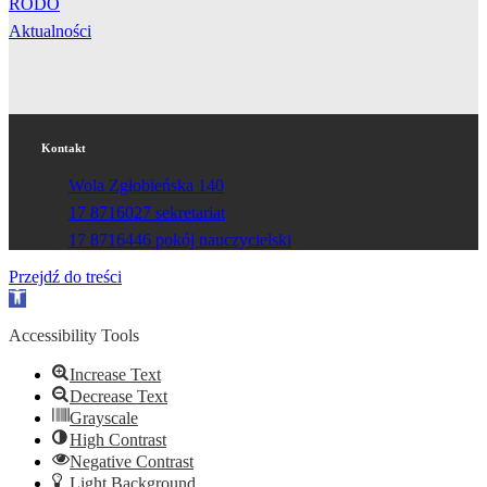
RODO
Aktualności
Kontakt
Wola Zgłobieńska 140
17 8716027 sekretariat
17 8716446 pokój nauczycielski
Przejdź do treści
Otwórz
pasek
narzędzi
Accessibility Tools
Increase Text
Decrease Text
Grayscale
High Contrast
Negative Contrast
Light Background