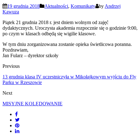
19 grudnia 2018
Aktualności
,
Komunikaty
by
Andrzej
Kawuza
Piątek 21 grudnia 2018 r. jest dniem wolnym od zajęć
dydaktycznych. Uroczysta akademia rozpocznie się o godzinie 9:00,
po czym w klasach odbędą się wigilie klasowe.
W tym dniu zorganizowana zostanie opieka świetlicowa poranna.
Pozdrawiam,
Jan Fularz – dyrektor szkoły
Previous
13 grudnia klasa IV uczestniczyła w Mikołajkowym wyjściu do Fly
Parku w Rzeszowie
Next
MISYJNE KOLĘDOWANIE