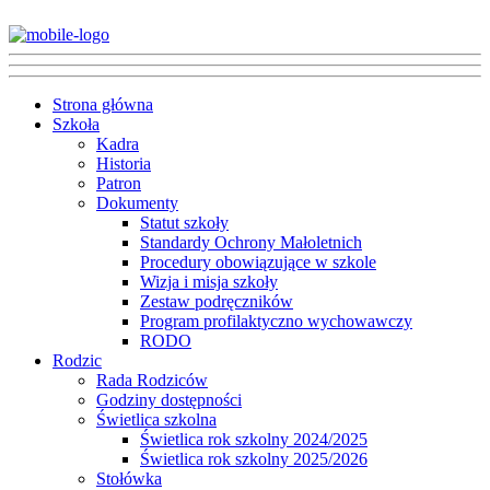
Strona główna
Szkoła
Kadra
Historia
Patron
Dokumenty
Statut szkoły
Standardy Ochrony Małoletnich
Procedury obowiązujące w szkole
Wizja i misja szkoły
Zestaw podręczników
Program profilaktyczno wychowawczy
RODO
Rodzic
Rada Rodziców
Godziny dostępności
Świetlica szkolna
Świetlica rok szkolny 2024/2025
Świetlica rok szkolny 2025/2026
Stołówka