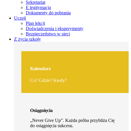
Sekretariat
E legitymacja
Dokumenty do pobrania
Uczeń
Plan lekcji
Doświadczenia i eksperymenty
Bezpieczeństwo w sieci
Z życia szkoły
Kalendarz
Co? Gdzie? Kiedy?
Osiągnięcia
„Never Give Up”. Każda próba przybliża Cię
do osiągnięcia sukcesu.