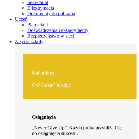
Sekretariat
E legitymacja
Dokumenty do pobrania
Uczeń
Plan lekcji
Doświadczenia i eksperymenty
Bezpieczeństwo w sieci
Z życia szkoły
Kalendarz
Co? Gdzie? Kiedy?
Osiągnięcia
„Never Give Up”. Każda próba przybliża Cię
do osiągnięcia sukcesu.