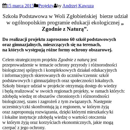
15 marca 2015
Projekty
by
Andrzej Kawuza
Szkoła Podstawowa w Woli Zgłobieńskiej bierze udział
w ogólnopolskim programie edukacji ekologicznej
„
Zgodnie z Naturą”.
Do realizacji projektu zaproszono 60 szkół podstawowych
oraz gimnazjalnych, mieszczących się na terenach,
na których występują różne formy ochrony obszarowej.
Celem strategicznym projektu
Zgodnie z naturą
jest
przeprowadzenie w temacie ochrony przyrody i różnorodności
biologicznej spójnych i kompleksowych działań edukacyjnych
i informacyjnych skierowanych do uczniów/czennic szkół
podstawowych i gimnazjalnych oraz społeczności lokalnych.
Szkoły biorące udział w projekcie otrzymają dostęp do wiedzy
i będą realizować w swoich regionach projekty, w ramach których:
zdobędą wiedzę nt obszarów chronionych i różnorodności
biologicznej, szans i zagrożeń z tym związanych. Następnie
uczestnicy/czki skonfrontują ją z regionem, w którym żyją
oraz zaproponują rozwiązania, dzięki którymi mieszkańcy/ki
i lokalne instytucje zdobędą wiedzę o wartości otoczenia
w którym żyją oraz korzyściach ekonomicznych, jakie mogą
czerpać z jego ochrony.