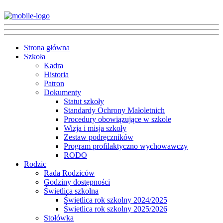
Strona główna
Szkoła
Kadra
Historia
Patron
Dokumenty
Statut szkoły
Standardy Ochrony Małoletnich
Procedury obowiązujące w szkole
Wizja i misja szkoły
Zestaw podręczników
Program profilaktyczno wychowawczy
RODO
Rodzic
Rada Rodziców
Godziny dostępności
Świetlica szkolna
Świetlica rok szkolny 2024/2025
Świetlica rok szkolny 2025/2026
Stołówka