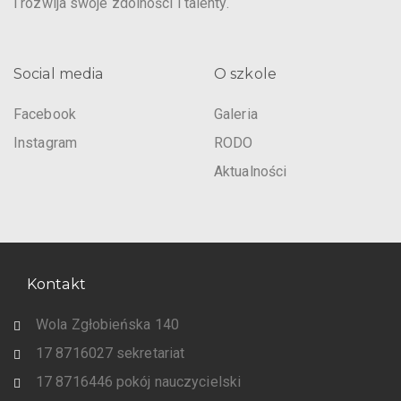
i rozwija swoje zdolności i talenty.
Social media
O szkole
Facebook
Galeria
Instagram
RODO
Aktualności
Kontakt
Wola Zgłobieńska 140
17 8716027 sekretariat
17 8716446 pokój nauczycielski