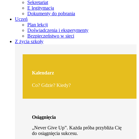
Sekretariat
E legitymacja
Dokumenty do pobrania
Uczeń
Plan lekcji
Doświadczenia i eksperymenty
Bezpieczeństwo w sieci
Z życia szkoły
Kalendarz
Co? Gdzie? Kiedy?
Osiągnięcia
„Never Give Up”. Każda próba przybliża Cię
do osiągnięcia sukcesu.