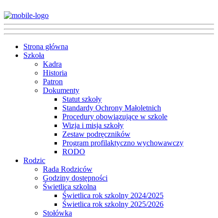
Strona główna
Szkoła
Kadra
Historia
Patron
Dokumenty
Statut szkoły
Standardy Ochrony Małoletnich
Procedury obowiązujące w szkole
Wizja i misja szkoły
Zestaw podręczników
Program profilaktyczno wychowawczy
RODO
Rodzic
Rada Rodziców
Godziny dostępności
Świetlica szkolna
Świetlica rok szkolny 2024/2025
Świetlica rok szkolny 2025/2026
Stołówka