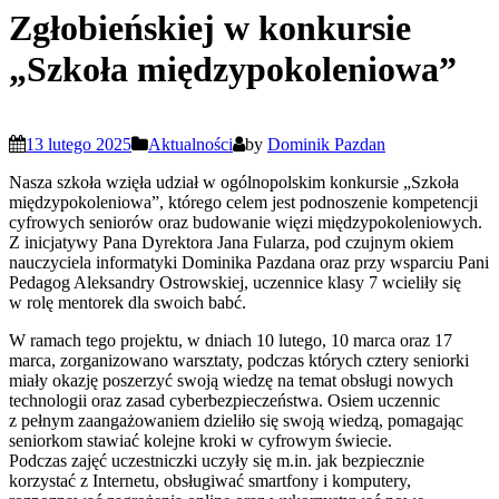
Zgłobieńskiej w konkursie
„Szkoła międzypokoleniowa”
13 lutego 2025
Aktualności
by
Dominik Pazdan
Nasza szkoła wzięła udział w ogólnopolskim konkursie „Szkoła
międzypokoleniowa”, którego celem jest podnoszenie kompetencji
cyfrowych seniorów oraz budowanie więzi międzypokoleniowych.
Z inicjatywy Pana Dyrektora Jana Fularza, pod czujnym okiem
nauczyciela informatyki Dominika Pazdana oraz przy wsparciu Pani
Pedagog Aleksandry Ostrowskiej, uczennice klasy 7 wcieliły się
w rolę mentorek dla swoich babć.
W ramach tego projektu, w dniach 10 lutego, 10 marca oraz 17
marca, zorganizowano warsztaty, podczas których cztery seniorki
miały okazję poszerzyć swoją wiedzę na temat obsługi nowych
technologii oraz zasad cyberbezpieczeństwa. Osiem uczennic
z pełnym zaangażowaniem dzieliło się swoją wiedzą, pomagając
seniorkom stawiać kolejne kroki w cyfrowym świecie.
Podczas zajęć uczestniczki uczyły się m.in. jak bezpiecznie
korzystać z Internetu, obsługiwać smartfony i komputery,