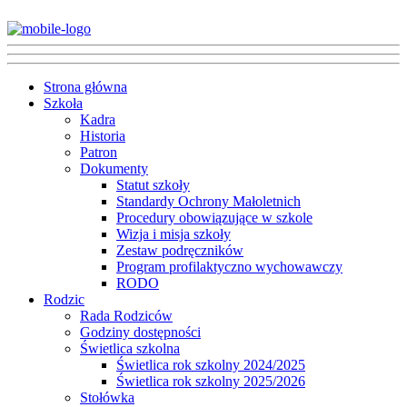
Strona główna
Szkoła
Kadra
Historia
Patron
Dokumenty
Statut szkoły
Standardy Ochrony Małoletnich
Procedury obowiązujące w szkole
Wizja i misja szkoły
Zestaw podręczników
Program profilaktyczno wychowawczy
RODO
Rodzic
Rada Rodziców
Godziny dostępności
Świetlica szkolna
Świetlica rok szkolny 2024/2025
Świetlica rok szkolny 2025/2026
Stołówka