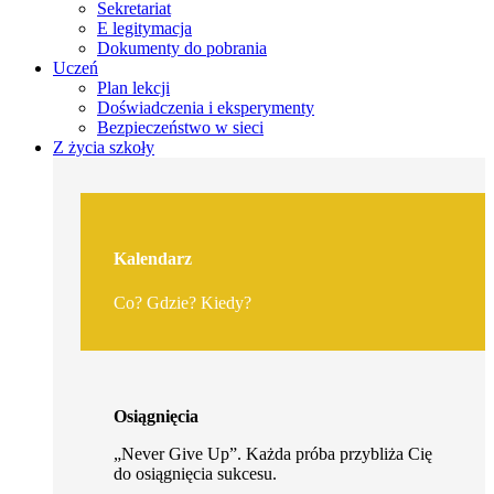
Sekretariat
E legitymacja
Dokumenty do pobrania
Uczeń
Plan lekcji
Doświadczenia i eksperymenty
Bezpieczeństwo w sieci
Z życia szkoły
Kalendarz
Co? Gdzie? Kiedy?
Osiągnięcia
„Never Give Up”. Każda próba przybliża Cię
do osiągnięcia sukcesu.