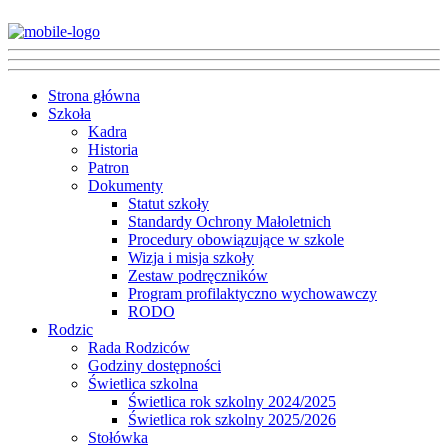
Strona główna
Szkoła
Kadra
Historia
Patron
Dokumenty
Statut szkoły
Standardy Ochrony Małoletnich
Procedury obowiązujące w szkole
Wizja i misja szkoły
Zestaw podręczników
Program profilaktyczno wychowawczy
RODO
Rodzic
Rada Rodziców
Godziny dostępności
Świetlica szkolna
Świetlica rok szkolny 2024/2025
Świetlica rok szkolny 2025/2026
Stołówka