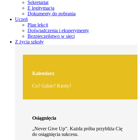
Sekretariat
E legitymacja
Dokumenty do pobrania
Uczeń
Plan lekcji
Doświadczenia i eksperymenty
Bezpieczeństwo w sieci
Z życia szkoły
Kalendarz
Co? Gdzie? Kiedy?
Osiągnięcia
„Never Give Up”. Każda próba przybliża Cię
do osiągnięcia sukcesu.