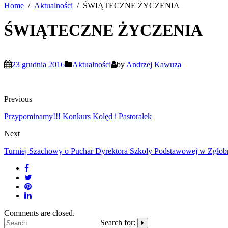
Home
Aktualności
ŚWIĄTECZNE ŻYCZENIA
ŚWIĄTECZNE ŻYCZENIA
23 grudnia 2016
Aktualności
by
Andrzej Kawuza
Previous
Przypominamy!!! Konkurs Kolęd i Pastorałek
Next
Turniej Szachowy o Puchar Dyrektora Szkoły Podstawowej w Zgłob
Comments are closed.
Search for: