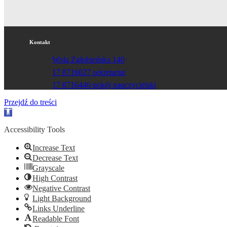
Kontakt
Wola Zgłobieńska 140
17 8716027 sekretariat
17 8716446 pokój nauczycielski
Przejdź do treści
Otwórz
pasek
narzędzi
Accessibility Tools
Increase Text
Decrease Text
Grayscale
High Contrast
Negative Contrast
Light Background
Links Underline
Readable Font