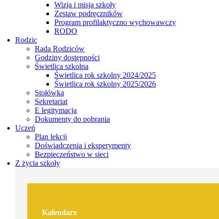
Wizja i misja szkoły
Zestaw podręczników
Program profilaktyczno wychowawczy
RODO
Rodzic
Rada Rodziców
Godziny dostępności
Świetlica szkolna
Świetlica rok szkolny 2024/2025
Świetlica rok szkolny 2025/2026
Stołówka
Sekretariat
E legitymacja
Dokumenty do pobrania
Uczeń
Plan lekcji
Doświadczenia i eksperymenty
Bezpieczeństwo w sieci
Z życia szkoły
Kalendarz