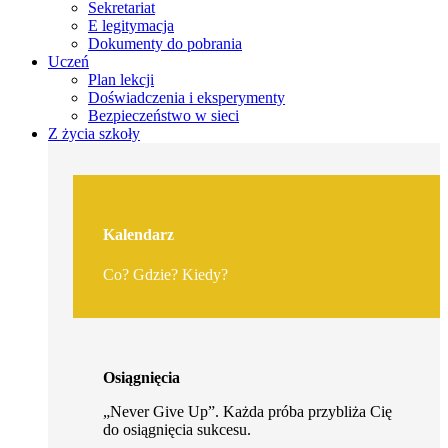
Sekretariat
E legitymacja
Dokumenty do pobrania
Uczeń
Plan lekcji
Doświadczenia i eksperymenty
Bezpieczeństwo w sieci
Z życia szkoły
Kalendarz
Co? Gdzie? Kiedy?
Osiągnięcia
„Never Give Up”. Każda próba przybliża Cię
do osiągnięcia sukcesu.