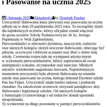
i Pasowanie na ucznia 2025
5 listopada 2025
Aktualności
by
Dominik Pazdan
Uroczystość ślubowania klasy pierwszej oraz pasowania na ucznia
odbyła się w dniu 29 października 2025 roku. To szczególny dzień
dla najmłodszych uczniów, którzy oficjalnie zostali włączeni
do grona uczniów Szkoły Podstawowej im. bł. ks. Jerzego
Popiełuszki w Woli Zgłobieńskiej.
Pierwszoklasiści w obecności dyrektora, nauczycieli, rodziców
oraz starszych kolegów złożyli uroczyste ślubowanie, obiecując być
pilnymi, uczciwymi i dobrymi uczniami oraz dbać o dobre imię
szkoły. Ceremonia rozpoczęła się występami artystycznymi
w wykonaniu pierwszoklasistów, którzy zaprezentowali swoje
umiejętności wokalne, recytatorskie oraz taneczne. Młodych
artystów wielokrotnie nagradzano brawami. Najistotniejszym
momentem uroczystości było złożenie ślubowania na sztandar
szkoły oraz pasowanie na ucznia, którego dokonał Dyrektor szkoły
Pan Jan Fularz. Uroczystość miała bardzo radosny i podniosły
charakter. Na zakończenie uczniowie otrzymali pamiątkowe akty
ślubowania i legitymacje szkolne. Od starszych kolegów
z Samorządu Uczniowskiego i od rodziców dostali upominki
niespodzianki.
To wydarzenie na długo pozostanie w pamięci pierwszoklasistów