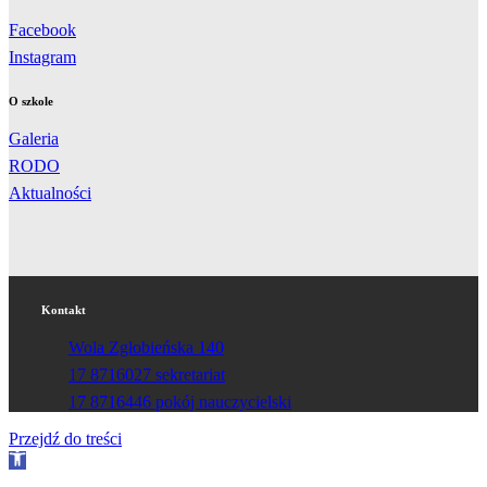
Facebook
Instagram
O szkole
Galeria
RODO
Aktualności
Kontakt
Wola Zgłobieńska 140
17 8716027 sekretariat
17 8716446 pokój nauczycielski
Przejdź do treści
Otwórz
pasek