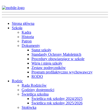
Strona główna
Szkoła
Kadra
Historia
Patron
Dokumenty
Statut szkoły
Standardy Ochrony Małoletnich
Procedury obowiązujące w szkole
Wizja i misja szkoły
Zestaw podręczników
Program profilaktyczno wychowawczy
RODO
Rodzic
Rada Rodziców
Godziny dostępności
Świetlica szkolna
Świetlica rok szkolny 2024/2025
Świetlica rok szkolny 2025/2026
Stołówka