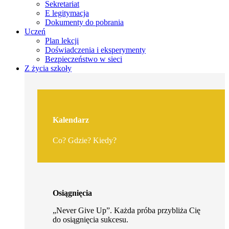
Sekretariat
E legitymacja
Dokumenty do pobrania
Uczeń
Plan lekcji
Doświadczenia i eksperymenty
Bezpieczeństwo w sieci
Z życia szkoły
Kalendarz
Co? Gdzie? Kiedy?
Osiągnięcia
„Never Give Up”. Każda próba przybliża Cię
do osiągnięcia sukcesu.