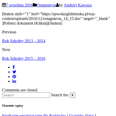
7 września 2016
Osiągnięcia
by
Andrzej Kawuza
[button style=”1″ href=”https://spwolazglobienska.pl/wp-
content/uploads/2016/12/osiagniecia_14_15.doc” target=”_blank”
]Pobierz dokument (Kliknij)[/button]
Previous
Rok Szkolny 2013 – 2014
Next
Rok Szkolny 2015 – 2016
Comments are closed.
Search for:
Ostatnie wpisy
Spotkanie organizacyjne dla Rodziców i Uczniów klasy I