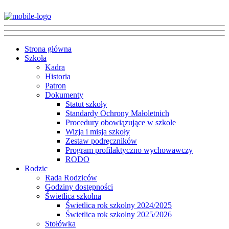
Strona główna
Szkoła
Kadra
Historia
Patron
Dokumenty
Statut szkoły
Standardy Ochrony Małoletnich
Procedury obowiązujące w szkole
Wizja i misja szkoły
Zestaw podręczników
Program profilaktyczno wychowawczy
RODO
Rodzic
Rada Rodziców
Godziny dostępności
Świetlica szkolna
Świetlica rok szkolny 2024/2025
Świetlica rok szkolny 2025/2026
Stołówka