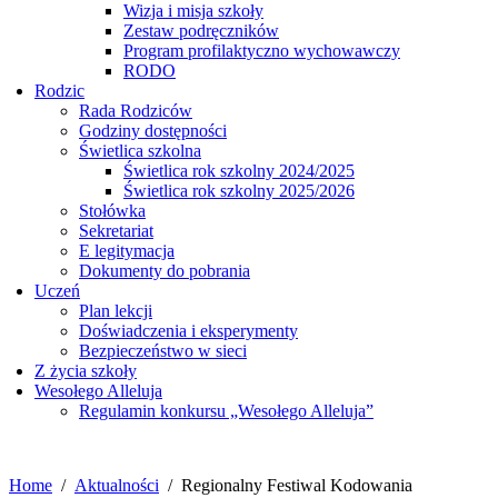
Wizja i misja szkoły
Zestaw podręczników
Program profilaktyczno wychowawczy
RODO
Rodzic
Rada Rodziców
Godziny dostępności
Świetlica szkolna
Świetlica rok szkolny 2024/2025
Świetlica rok szkolny 2025/2026
Stołówka
Sekretariat
E legitymacja
Dokumenty do pobrania
Uczeń
Plan lekcji
Doświadczenia i eksperymenty
Bezpieczeństwo w sieci
Z życia szkoły
Wesołego Alleluja
Regulamin konkursu „Wesołego Alleluja”
Home
Aktualności
Regionalny Festiwal Kodowania