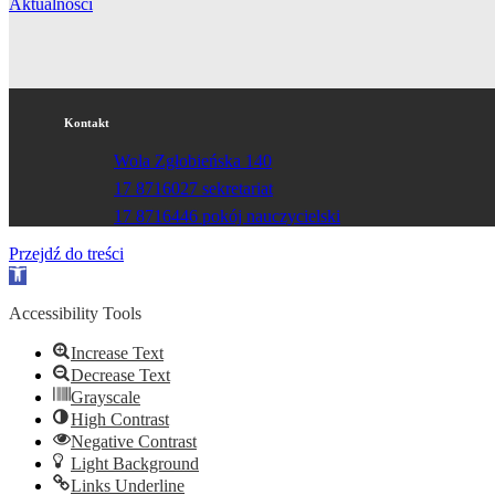
Aktualności
Kontakt
Wola Zgłobieńska 140
17 8716027 sekretariat
17 8716446 pokój nauczycielski
Przejdź do treści
Otwórz
pasek
narzędzi
Accessibility Tools
Increase Text
Decrease Text
Grayscale
High Contrast
Negative Contrast
Light Background
Links Underline