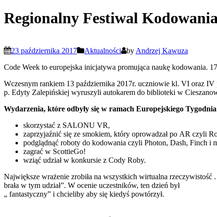
Regionalny Festiwal Kodowani
23 października 2017
Aktualności
by
Andrzej Kawuza
Code Week to europejska inicjatywa promująca naukę kodowania. 17
Wczesnym rankiem 13 października 2017r. uczniowie kl. VI oraz IV
p. Edyty Zalepińskiej wyruszyli autokarem do biblioteki w Cieszan
Wydarzenia, które odbyły się w ramach Europejskiego Tygodnia
skorzystać z SALONU VR,
zaprzyjaźnić się ze smokiem, który oprowadzał po AR czyli R
podglądnąć roboty do kodowania czyli Photon, Dash, Finch i 
zagrać w ScottieGo!
wziąć udział w konkursie z Cody Roby.
Największe wrażenie zrobiła na wszystkich wirtualna rzeczywistość .
brała w tym udział”. W ocenie uczestników, ten dzień był
„ fantastyczny” i chcieliby aby się kiedyś powtórzył.