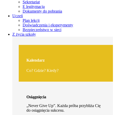
Sekretariat
E legitymacja
Dokumenty do pobrania
Uczeń
Plan lekcji
Doświadczenia i eksperymenty
Bezpieczeństwo w sieci
Z życia szkoły
Kalendarz
Co? Gdzie? Kiedy?
Osiągnięcia
„Never Give Up”. Każda próba przybliża Cię
do osiągnięcia sukcesu.