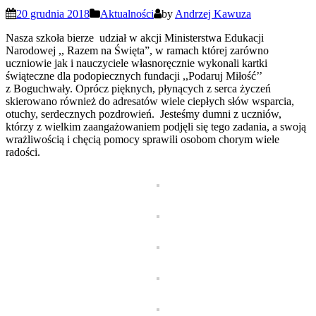
20 grudnia 2018
Aktualności
by
Andrzej Kawuza
Nasza szkoła bierze udział w akcji Ministerstwa Edukacji
Narodowej ,, Razem na Święta”, w ramach której zarówno
uczniowie jak i nauczyciele własnoręcznie wykonali kartki
świąteczne dla podopiecznych fundacji ,,Podaruj Miłość’’
z Boguchwały. Oprócz pięknych, płynących z serca życzeń
skierowano również do adresatów wiele ciepłych słów wsparcia,
otuchy, serdecznych pozdrowień. Jesteśmy dumni z uczniów,
którzy z wielkim zaangażowaniem podjęli się tego zadania, a swoją
wrażliwością i chęcią pomocy sprawili osobom chorym wiele
radości.