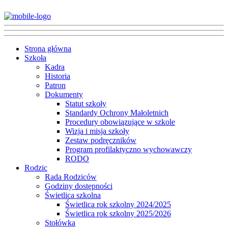
Strona główna
Szkoła
Kadra
Historia
Patron
Dokumenty
Statut szkoły
Standardy Ochrony Małoletnich
Procedury obowiązujące w szkole
Wizja i misja szkoły
Zestaw podręczników
Program profilaktyczno wychowawczy
RODO
Rodzic
Rada Rodziców
Godziny dostępności
Świetlica szkolna
Świetlica rok szkolny 2024/2025
Świetlica rok szkolny 2025/2026
Stołówka