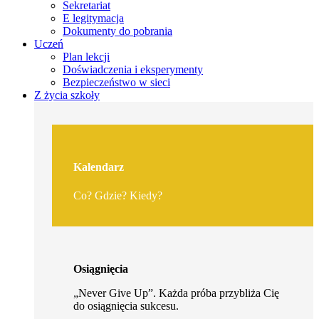
Sekretariat
E legitymacja
Dokumenty do pobrania
Uczeń
Plan lekcji
Doświadczenia i eksperymenty
Bezpieczeństwo w sieci
Z życia szkoły
Kalendarz
Co? Gdzie? Kiedy?
Osiągnięcia
„Never Give Up”. Każda próba przybliża Cię
do osiągnięcia sukcesu.