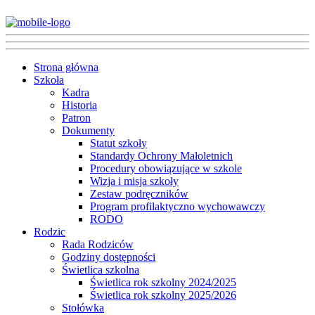
Strona główna
Szkoła
Kadra
Historia
Patron
Dokumenty
Statut szkoły
Standardy Ochrony Małoletnich
Procedury obowiązujące w szkole
Wizja i misja szkoły
Zestaw podręczników
Program profilaktyczno wychowawczy
RODO
Rodzic
Rada Rodziców
Godziny dostępności
Świetlica szkolna
Świetlica rok szkolny 2024/2025
Świetlica rok szkolny 2025/2026
Stołówka