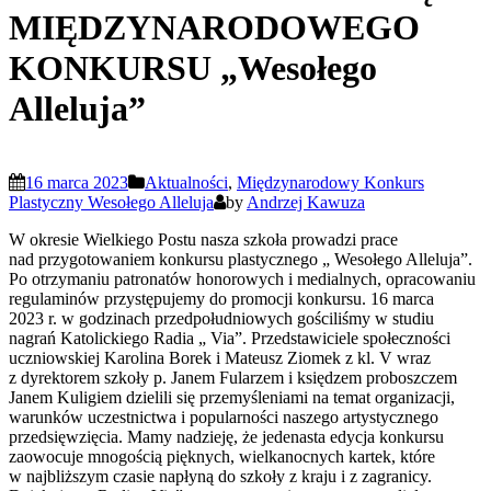
MIĘDZYNARODOWEGO
KONKURSU „Wesołego
Alleluja”
16 marca 2023
Aktualności
,
Międzynarodowy Konkurs
Plastyczny Wesołego Alleluja
by
Andrzej Kawuza
W okresie Wielkiego Postu nasza szkoła prowadzi prace
nad przygotowaniem konkursu plastycznego „ Wesołego Alleluja”.
Po otrzymaniu patronatów honorowych i medialnych, opracowaniu
regulaminów przystępujemy do promocji konkursu. 16 marca
2023 r. w godzinach przedpołudniowych gościliśmy w studiu
nagrań Katolickiego Radia „ Via”. Przedstawiciele społeczności
uczniowskiej Karolina Borek i Mateusz Ziomek z kl. V wraz
z dyrektorem szkoły p. Janem Fularzem i księdzem proboszczem
Janem Kuligiem dzielili się przemyśleniami na temat organizacji,
warunków uczestnictwa i popularności naszego artystycznego
przedsięwzięcia. Mamy nadzieję, że jedenasta edycja konkursu
zaowocuje mnogością pięknych, wielkanocnych kartek, które
w najbliższym czasie napłyną do szkoły z kraju i z zagranicy.