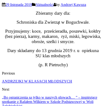
29 listopada 2019
Aktualności
by
Andrzej Kawuza
Zbieramy dary dla:
Schroniska dla Zwierząt w Boguchwale.
Przyjmujemy: koce, prześcieradła, poszewki, kołdry
(bez pierza), karmy, makaron, ryż, miski, legowiska,
obroże, szelki i smycze.
Dary składamy do 13 grudnia 2019 r. u opiekuna
SU klas młodszych
(p. R Pietruchy)
Previous
ANDRZEJKI W KLASACH MŁODSZYCH
Next
„Bo ograniczenia są tylko w naszych glowach… ” – inspirujące
spotkanie z Rafałem Wilkiem w Szkole Podstawowej w Woli
Zgłobieńskiej