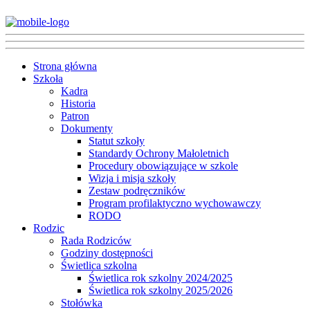
Strona główna
Szkoła
Kadra
Historia
Patron
Dokumenty
Statut szkoły
Standardy Ochrony Małoletnich
Procedury obowiązujące w szkole
Wizja i misja szkoły
Zestaw podręczników
Program profilaktyczno wychowawczy
RODO
Rodzic
Rada Rodziców
Godziny dostępności
Świetlica szkolna
Świetlica rok szkolny 2024/2025
Świetlica rok szkolny 2025/2026
Stołówka