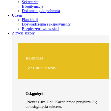
Sekretariat
E legitymacja
Dokumenty do pobrania
Uczeń
Plan lekcji
Doświadczenia i eksperymenty
Bezpieczeństwo w sieci
Z życia szkoły
Kalendarz
Co? Gdzie? Kiedy?
Osiągnięcia
„Never Give Up”. Każda próba przybliża Cię
do osiągnięcia sukcesu.