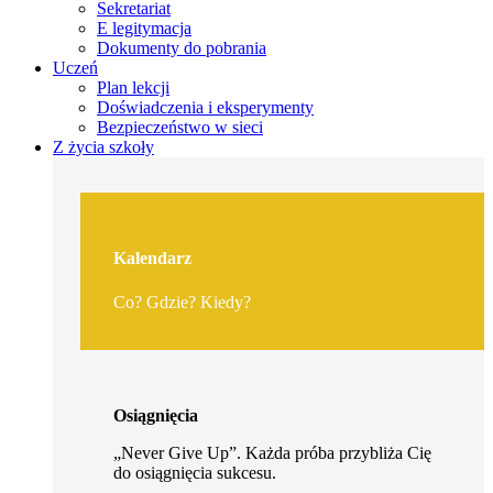
Sekretariat
E legitymacja
Dokumenty do pobrania
Uczeń
Plan lekcji
Doświadczenia i eksperymenty
Bezpieczeństwo w sieci
Z życia szkoły
Kalendarz
Co? Gdzie? Kiedy?
Osiągnięcia
„Never Give Up”. Każda próba przybliża Cię
do osiągnięcia sukcesu.