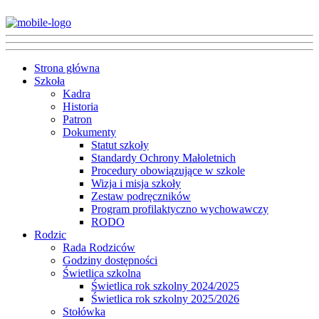
Strona główna
Szkoła
Kadra
Historia
Patron
Dokumenty
Statut szkoły
Standardy Ochrony Małoletnich
Procedury obowiązujące w szkole
Wizja i misja szkoły
Zestaw podręczników
Program profilaktyczno wychowawczy
RODO
Rodzic
Rada Rodziców
Godziny dostępności
Świetlica szkolna
Świetlica rok szkolny 2024/2025
Świetlica rok szkolny 2025/2026
Stołówka