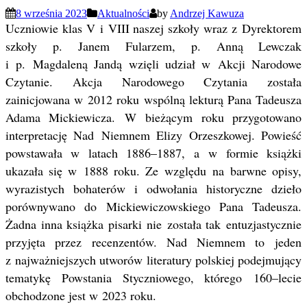
8 września 2023
Aktualności
by
Andrzej Kawuza
Uczniowie klas V i VIII naszej szkoły wraz z Dyrektorem
szkoły p. Janem Fularzem, p. Anną Lewczak
i p. Magdaleną Jandą wzięli udział w Akcji Narodowe
Czytanie. Akcja Narodowego Czytania została
zainicjowana w 2012 roku wspólną lekturą Pana Tadeusza
Adama Mickiewicza. W bieżącym roku przygotowano
interpretację Nad Niemnem Elizy Orzeszkowej. Powieść
powstawała w latach 1886–1887, a w formie książki
ukazała się w 1888 roku. Ze względu na barwne opisy,
wyrazistych bohaterów i odwołania historyczne dzieło
porównywano do Mickiewiczowskiego Pana Tadeusza.
Żadna inna książka pisarki nie została tak entuzjastycznie
przyjęta przez recenzentów. Nad Niemnem to jeden
z najważniejszych utworów literatury polskiej podejmujący
tematykę Powstania Styczniowego, którego 160–lecie
obchodzone jest w 2023 roku.