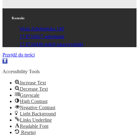
Kontakt
Wola Zgłobieńska 140
17 8716027 sekretariat
17 8716446 pokój nauczycielski
Przejdź do treści
Otwórz
pasek
narzędzi
Accessibility Tools
Increase Text
Decrease Text
Grayscale
High Contrast
Negative Contrast
Light Background
Links Underline
Readable Font
Resetuj