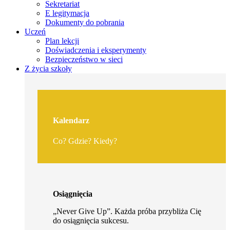
Sekretariat
E legitymacja
Dokumenty do pobrania
Uczeń
Plan lekcji
Doświadczenia i eksperymenty
Bezpieczeństwo w sieci
Z życia szkoły
Kalendarz
Co? Gdzie? Kiedy?
Osiągnięcia
„Never Give Up”. Każda próba przybliża Cię
do osiągnięcia sukcesu.