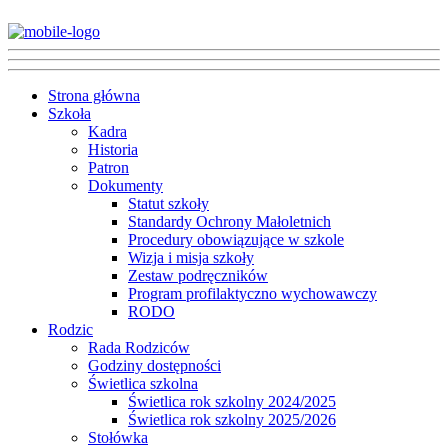
Strona główna
Szkoła
Kadra
Historia
Patron
Dokumenty
Statut szkoły
Standardy Ochrony Małoletnich
Procedury obowiązujące w szkole
Wizja i misja szkoły
Zestaw podręczników
Program profilaktyczno wychowawczy
RODO
Rodzic
Rada Rodziców
Godziny dostępności
Świetlica szkolna
Świetlica rok szkolny 2024/2025
Świetlica rok szkolny 2025/2026
Stołówka