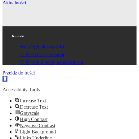
Aktualności
Kontakt
Wola Zgłobieńska 140
17 8716027 sekretariat
17 8716446 pokój nauczycielski
Przejdź do treści
Otwórz
pasek
narzędzi
Accessibility Tools
Increase Text
Decrease Text
Grayscale
High Contrast
Negative Contrast
Light Background
Links Underline