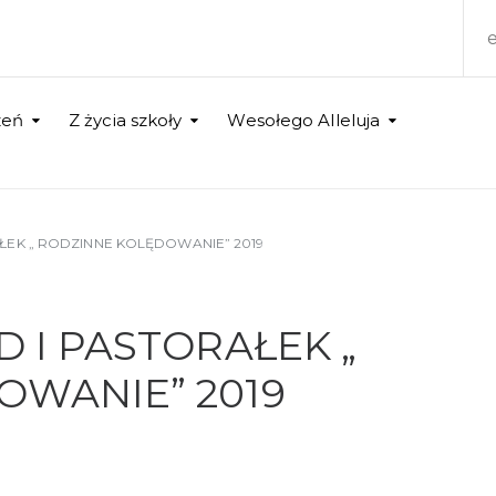
zeń
Z życia szkoły
Wesołego Alleluja
ŁEK „ RODZINNE KOLĘDOWANIE” 2019
 I PASTORAŁEK „
OWANIE” 2019