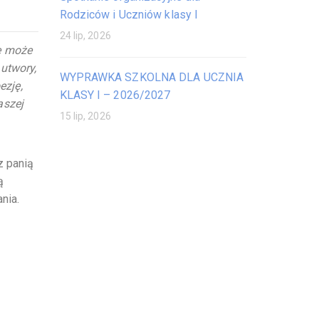
Rodziców i Uczniów klasy I
24 lip, 2026
e może
 utwory,
WYPRAWKA SZKOLNA DLA UCZNIA
ezję,
KLASY I – 2026/2027
aszej
15 lip, 2026
z panią
ą
nia.