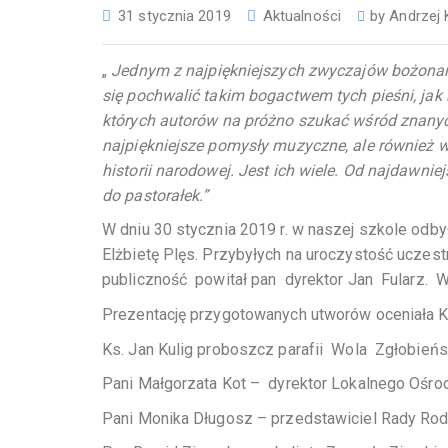
31 stycznia 2019
Aktualności
by
Andrzej
„
Jednym z najpiękniejszych zwyczajów bożonar
się pochwalić takim bogactwem tych pieśni, jak 
których autorów na próżno szukać wśród znany
najpiękniejsze pomysły muzyczne, ale również w
historii narodowej. Jest ich wiele. Od najdawnie
do pastorałek.”
W dniu 30 stycznia 2019 r. w naszej szkole odb
Elżbietę Plęs. Przybyłych na uroczystość uczes
publiczność powitał pan dyrektor Jan Fularz. 
Prezentację przygotowanych utworów oceniała K
Ks. Jan Kulig proboszcz parafii Wola Zgłobień
Pani Małgorzata Kot – dyrektor Lokalnego Ośrod
Pani Monika Długosz – przedstawiciel Rady Ro