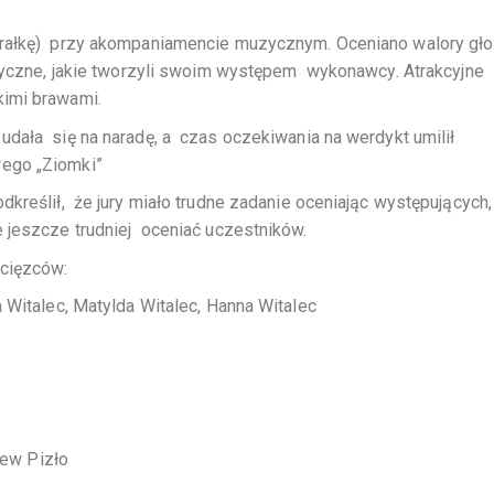
orałkę) przy akompaniamencie muzycznym. Oceniano walory gł
styczne, jakie tworzyli swoim występem wykonawcy. Atrakcyjne
imi brawami.
ała się na naradę, a czas oczekiwania na werdykt umilił
wego „Ziomki”
reślił, że jury miało trudne zadanie oceniając występujących,
 jeszcze trudniej oceniać uczestników.
cięzców:
 Witalec, Matylda Witalec, Hanna Witalec
iew Pizło