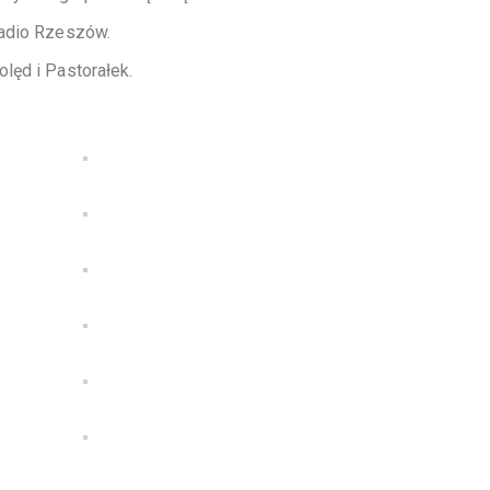
Radio Rzeszów.
lęd i Pastorałek.