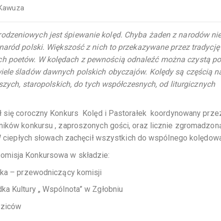
 Kawuza
odzeniowych jest śpiewanie kolęd. Chyba żaden z narodów ni
naród polski. Większość z nich to przekazywane przez tradycję
ch poetów. W kolędach z pewnością odnaleźć można czystą po
iele śladów dawnych polskich obyczajów. Kolędy są częścią n
jszych, staropolskich, do tych współczesnych, od liturgicznych
ył się coroczny Konkurs Kolęd i Pastorałek koordynowany prze
tników konkursu , zaproszonych gości, oraz licznie zgromadzon
W ciepłych słowach zachęcił wszystkich do wspólnego kolędowa
omisja Konkursowa w składzie:
ska – przewodniczący komisji
ka Kultury „ Wspólnota” w Zgłobniu
dziców