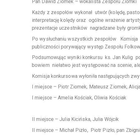
Pan Dawid Ziomek – wokalista Zespołu Ziomki
Każdy z zespołów wykonał utwór (kolędę, past
interpretację kolędy oraz ogólne wrażenie arty
prezentacje uczestników nagradzane były gromk
Po wysłuchaniu wszystkich zespołów Komisja ud
publiczności porywający występ Zespołu Folko
Podsumowując wyniki konkursu ks. Jan Kulig podk
bowiem niełatwo jest występować na scenie, ale
Komisja konkursowa wyłoniła następujących zwy
I miejsce – Piotr Ziomek, Mateusz Ziomek, Alicja
I miejsce – Amelia Kościak, Oliwia Kościak
II miejsce – Julia Kicińska, Julia Wójcik
II miejsce – Michał Pizło, Piotr Pizło, pan Zbign