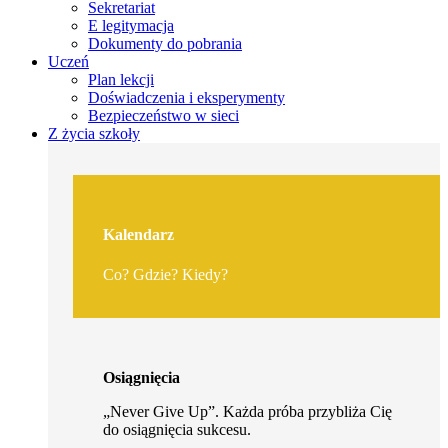
Sekretariat
E legitymacja
Dokumenty do pobrania
Uczeń
Plan lekcji
Doświadczenia i eksperymenty
Bezpieczeństwo w sieci
Z życia szkoły
Kalendarz
Co? Gdzie? Kiedy?
Osiągnięcia
„Never Give Up”. Każda próba przybliża Cię
do osiągnięcia sukcesu.