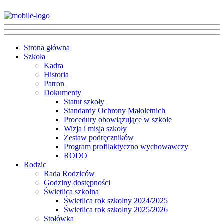
Strona główna
Szkoła
Kadra
Historia
Patron
Dokumenty
Statut szkoły
Standardy Ochrony Małoletnich
Procedury obowiązujące w szkole
Wizja i misja szkoły
Zestaw podręczników
Program profilaktyczno wychowawczy
RODO
Rodzic
Rada Rodziców
Godziny dostępności
Świetlica szkolna
Świetlica rok szkolny 2024/2025
Świetlica rok szkolny 2025/2026
Stołówka