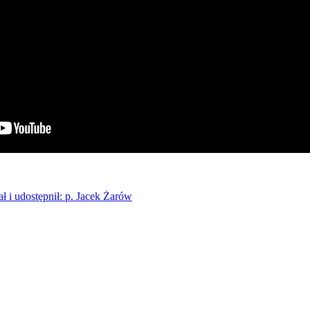
ł i udostępnił: p. Jacek Żarów