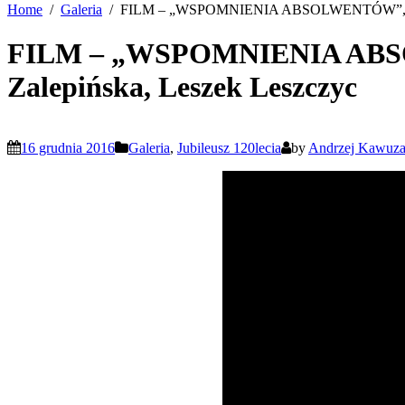
Home
Galeria
FILM – „WSPOMNIENIA ABSOLWENTÓW”, autor
FILM – „WSPOMNIENIA ABSO
Zalepińska, Leszek Leszczyc
16 grudnia 2016
Galeria
,
Jubileusz 120lecia
by
Andrzej Kawuz