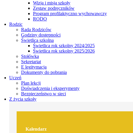
Wizja i misja szkoły
Zestaw podręczników
Program profilaktyczno wychowawczy
RODO
Rodzic
Rada Rodziców
Godziny dostępności
Świetlica szkolna
Świetlica rok szkolny 2024/2025
Świetlica rok szkolny 2025/2026
Stołówka
Sekretariat
E legitymacja
Dokumenty do pobrania
Uczeń
Plan lekcji
Doświadczenia i eksperymenty
Bezpieczeństwo w sieci
Z życia szkoły
Kalendarz