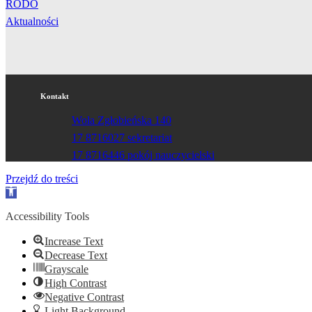
RODO
Aktualności
Kontakt
Wola Zgłobieńska 140
17 8716027 sekretariat
17 8716446 pokój nauczycielski
Przejdź do treści
Otwórz
pasek
narzędzi
Accessibility Tools
Increase Text
Decrease Text
Grayscale
High Contrast
Negative Contrast
Light Background