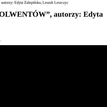
zy: Edyta Zalepińska, Leszek Leszczyc
LWENTÓW”, autorzy: Edyta
a