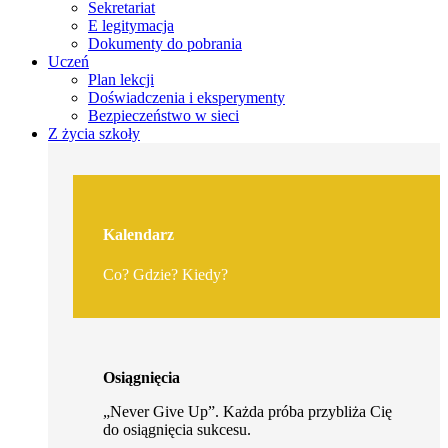
Sekretariat
E legitymacja
Dokumenty do pobrania
Uczeń
Plan lekcji
Doświadczenia i eksperymenty
Bezpieczeństwo w sieci
Z życia szkoły
Kalendarz
Co? Gdzie? Kiedy?
Osiągnięcia
„Never Give Up”. Każda próba przybliża Cię
do osiągnięcia sukcesu.