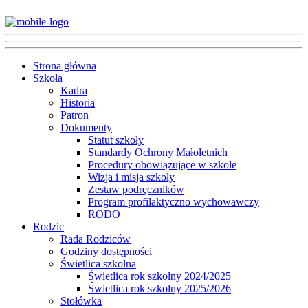
Strona główna
Szkoła
Kadra
Historia
Patron
Dokumenty
Statut szkoły
Standardy Ochrony Małoletnich
Procedury obowiązujące w szkole
Wizja i misja szkoły
Zestaw podręczników
Program profilaktyczno wychowawczy
RODO
Rodzic
Rada Rodziców
Godziny dostępności
Świetlica szkolna
Świetlica rok szkolny 2024/2025
Świetlica rok szkolny 2025/2026
Stołówka