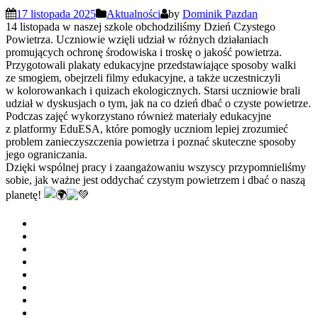
17 listopada 2025
Aktualności
by
Dominik Pazdan
14 listopada w naszej szkole obchodziliśmy Dzień Czystego
Powietrza. Uczniowie wzięli udział w różnych działaniach
promujących ochronę środowiska i troskę o jakość powietrza.
Przygotowali plakaty edukacyjne przedstawiające sposoby walki
ze smogiem, obejrzeli filmy edukacyjne, a także uczestniczyli
w kolorowankach i quizach ekologicznych. Starsi uczniowie brali
udział w dyskusjach o tym, jak na co dzień dbać o czyste powietrze.
Podczas zajęć wykorzystano również materiały edukacyjne
z platformy EduESA, które pomogły uczniom lepiej zrozumieć
problem zanieczyszczenia powietrza i poznać skuteczne sposoby
jego ograniczania.
Dzięki wspólnej pracy i zaangażowaniu wszyscy przypomnieliśmy
sobie, jak ważne jest oddychać czystym powietrzem i dbać o naszą
planetę!