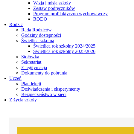
Wizja i misja szkoły
Zestaw podręczników
Program profilaktyczno wychowawczy
RODO
Rodzic
Rada Rodziców
Godziny dostępności
Świetlica szkolna
Świetlica rok szkolny 2024/2025
Świetlica rok szkolny 2025/2026
Stołówka
Sekretariat
E legitymacja
Dokumenty do pobrania
Uczeń
Plan lekcji
Doświadczenia i eksperymenty
Bezpieczeństwo w sieci
Z życia szkoły