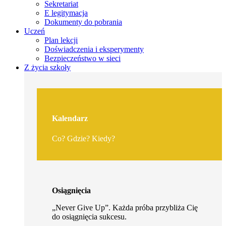
Sekretariat
E legitymacja
Dokumenty do pobrania
Uczeń
Plan lekcji
Doświadczenia i eksperymenty
Bezpieczeństwo w sieci
Z życia szkoły
Kalendarz
Co? Gdzie? Kiedy?
Osiągnięcia
„Never Give Up”. Każda próba przybliża Cię
do osiągnięcia sukcesu.