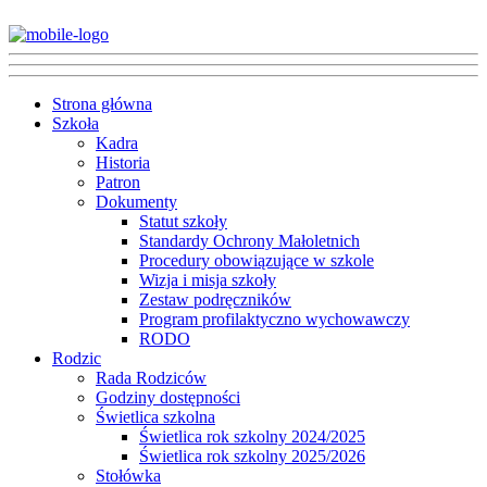
Strona główna
Szkoła
Kadra
Historia
Patron
Dokumenty
Statut szkoły
Standardy Ochrony Małoletnich
Procedury obowiązujące w szkole
Wizja i misja szkoły
Zestaw podręczników
Program profilaktyczno wychowawczy
RODO
Rodzic
Rada Rodziców
Godziny dostępności
Świetlica szkolna
Świetlica rok szkolny 2024/2025
Świetlica rok szkolny 2025/2026
Stołówka