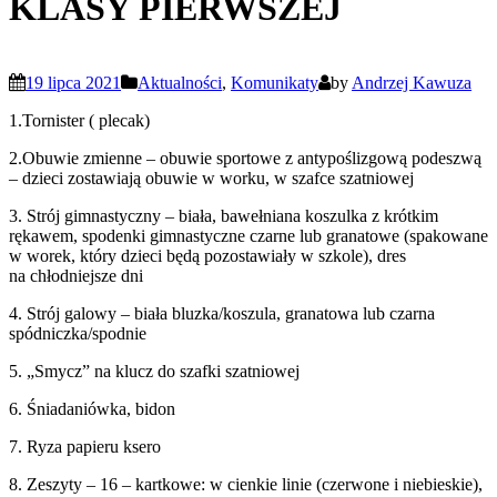
KLASY PIERWSZEJ
19 lipca 2021
Aktualności
,
Komunikaty
by
Andrzej Kawuza
1.Tornister ( plecak)
2.Obuwie zmienne – obuwie sportowe z antypoślizgową podeszwą
– dzieci zostawiają obuwie w worku, w szafce szatniowej
3. Strój gimnastyczny – biała, bawełniana koszulka z krótkim
rękawem, spodenki gimnastyczne czarne lub granatowe (spakowane
w worek, który dzieci będą pozostawiały w szkole), dres
na chłodniejsze dni
4. Strój galowy – biała bluzka/koszula, granatowa lub czarna
spódniczka/spodnie
5. „Smycz” na klucz do szafki szatniowej
6. Śniadaniówka, bidon
7. Ryza papieru ksero
8. Zeszyty – 16 – kartkowe: w cienkie linie (czerwone i niebieskie),