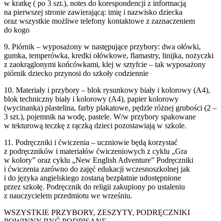
w kratkę ( po 3 szt.), notes do korespondencji z informacją
na pierwszej stronie zawierającą: imię i nazwisko dziecka
oraz wszystkie możliwe telefony kontaktowe z zaznaczeniem
do kogo
9. Piórnik – wyposażony w następujące przybory: dwa ołówki,
gumka, temperówka, kredki ołówkowe, flamastry, linijka, nożyczki
z zaokrąglonymi końcówkami, klej w sztyfcie – tak wyposażony
piórnik dziecko przynosi do szkoły codziennie
10. Materiały i przybory – blok rysunkowy biały i kolorowy (A4),
blok techniczny biały i kolorowy (A4), papier kolorowy
(wycinanka) plastelina, farby plakatowe, pędzle różnej grubości (2 –
3 szt.), pojemnik na wodę, pastele. W/w przybory spakowane
w tekturową teczkę z rączką dzieci pozostawiają w szkole.
11. Podręczniki i ćwiczenia – uczniowie będą korzystać
z podręczników i materiałów ćwiczeniowych z cyklu „Gra
w kolory” oraz cyklu „New English Adventure” Podręczniki
i ćwiczenia zarówno do zajęć edukacji wczesnoszkolnej jak
i do języka angielskiego zostaną bezpłatnie udostępnione
przez szkołę. Podręcznik do religii zakupiony po ustaleniu
z nauczycielem przedmiotu we wrześniu.
WSZYSTKIE PRZYBORY, ZESZYTY, PODRĘCZNIKI