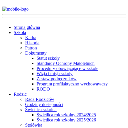
Strona główna
Szkoła
Kadra
Historia
Patron
Dokumenty
Statut szkoły
Standardy Ochrony Małoletnich
Procedury obowiązujące w szkole
Wizja i misja szkoły
Zestaw podręczników
Program profilaktyczno wychowawczy
RODO
Rodzic
Rada Rodziców
Godziny dostępności
Świetlica szkolna
Świetlica rok szkolny 2024/2025
Świetlica rok szkolny 2025/2026
Stołówka