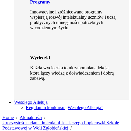
Programy
Innowacyjne i zróżnicowane programy
wspierają rozwój intelektualny uczniów i uczą
praktycznych umiejętności potrzebnych
w codziennym życiu.
Wycieczki
Każda wycieczka to niezapomniana lekcja,
która łączy wiedzę z doświadczeniem i dobrą
zabawą.
Wesołego Alleluja
Regulamin konkursu „Wesołego Alleluja”
Home
Aktualności
Uroczystość nadania imienia bł. ks. Jerzego Popiełuszki Szkole
Podstawowej w Woli Zgłobieńskiej