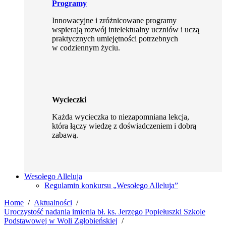
Programy
Innowacyjne i zróżnicowane programy
wspierają rozwój intelektualny uczniów i uczą
praktycznych umiejętności potrzebnych
w codziennym życiu.
Wycieczki
Każda wycieczka to niezapomniana lekcja,
która łączy wiedzę z doświadczeniem i dobrą
zabawą.
Wesołego Alleluja
Regulamin konkursu „Wesołego Alleluja”
Home
Aktualności
Uroczystość nadania imienia bł. ks. Jerzego Popiełuszki Szkole
Podstawowej w Woli Zgłobieńskiej