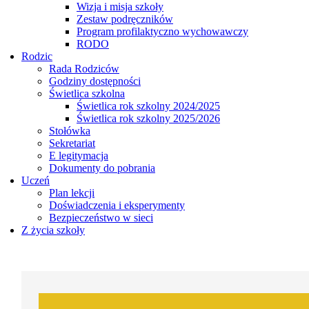
Wizja i misja szkoły
Zestaw podręczników
Program profilaktyczno wychowawczy
RODO
Rodzic
Rada Rodziców
Godziny dostępności
Świetlica szkolna
Świetlica rok szkolny 2024/2025
Świetlica rok szkolny 2025/2026
Stołówka
Sekretariat
E legitymacja
Dokumenty do pobrania
Uczeń
Plan lekcji
Doświadczenia i eksperymenty
Bezpieczeństwo w sieci
Z życia szkoły