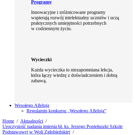
Programy
Innowacyjne i zróżnicowane programy
wspierają rozwój intelektualny uczniów i uczą
praktycznych umiejętności potrzebnych
w codziennym życiu.
Wycieczki
Każda wycieczka to niezapomniana lekcja,
która łączy wiedzę z doświadczeniem i dobrą
zabawą.
Wesołego Alleluja
Regulamin konkursu „Wesołego Alleluja”
Home
Aktualności
Uroczystość nadania imienia bł. ks. Jerzego Popiełuszki Szkole
Podstawowej w Woli Zgłobieńskiej