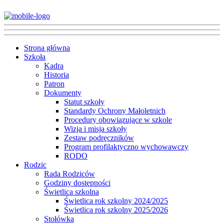
Strona główna
Szkoła
Kadra
Historia
Patron
Dokumenty
Statut szkoły
Standardy Ochrony Małoletnich
Procedury obowiązujące w szkole
Wizja i misja szkoły
Zestaw podręczników
Program profilaktyczno wychowawczy
RODO
Rodzic
Rada Rodziców
Godziny dostępności
Świetlica szkolna
Świetlica rok szkolny 2024/2025
Świetlica rok szkolny 2025/2026
Stołówka