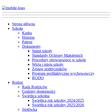
Strona główna
Szkoła
Kadra
Historia
Patron
Dokumenty
Statut szkoły
Standardy Ochrony Małoletnich
Procedury obowiązujące w szkole
Wizja i misja szkoły
Zestaw podręczników
Program profilaktyczno wychowawczy
RODO
Rodzic
Rada Rodziców
Godziny dostępności
Świetlica szkolna
Świetlica rok szkolny 2024/2025
Świetlica rok szkolny 2025/2026
Stołówka