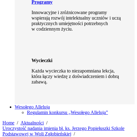
Programy
Innowacyjne i zróżnicowane programy
wspierają rozwój intelektualny uczniów i uczą
praktycznych umiejętności potrzebnych
w codziennym życiu.
Wycieczki
Każda wycieczka to niezapomniana lekcja,
która łączy wiedzę z doświadczeniem i dobrą
zabawą.
Wesołego Alleluja
Regulamin konkursu „Wesołego Alleluja”
Home
Aktualności
Uroczystość nadania imienia bł. ks. Jerzego Popiełuszki Szkole
Podstawowej w Woli Zgłobieńskiej