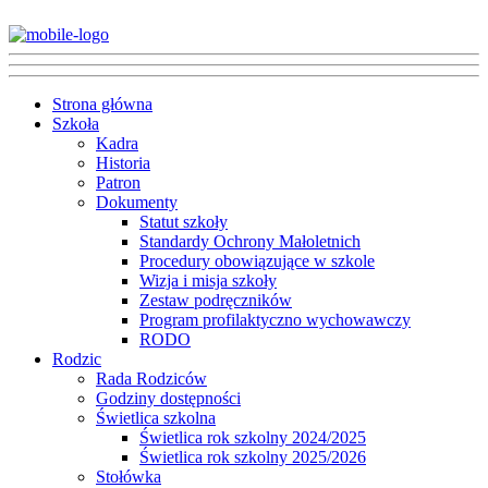
Strona główna
Szkoła
Kadra
Historia
Patron
Dokumenty
Statut szkoły
Standardy Ochrony Małoletnich
Procedury obowiązujące w szkole
Wizja i misja szkoły
Zestaw podręczników
Program profilaktyczno wychowawczy
RODO
Rodzic
Rada Rodziców
Godziny dostępności
Świetlica szkolna
Świetlica rok szkolny 2024/2025
Świetlica rok szkolny 2025/2026
Stołówka