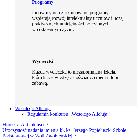
Programy
Innowacyjne i zróżnicowane programy
wspierają rozwój intelektualny uczniów i uczą
praktycznych umiejętności potrzebnych
w codziennym życiu.
Wycieczki
Każda wycieczka to niezapomniana lekcja,
która łączy wiedzę z doświadczeniem i dobrą
zabawą.
Wesołego Alleluja
Regulamin konkursu „Wesołego Alleluja”
Home
Aktualności
Uroczystość nadania imienia bł. ks. Jerzego Popiełuszki Szkole
Podstawowej w Woli Zgłobieńskiej