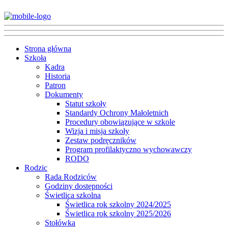
Strona główna
Szkoła
Kadra
Historia
Patron
Dokumenty
Statut szkoły
Standardy Ochrony Małoletnich
Procedury obowiązujące w szkole
Wizja i misja szkoły
Zestaw podręczników
Program profilaktyczno wychowawczy
RODO
Rodzic
Rada Rodziców
Godziny dostępności
Świetlica szkolna
Świetlica rok szkolny 2024/2025
Świetlica rok szkolny 2025/2026
Stołówka