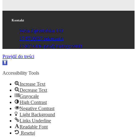
Kontakt
Wola Zgłobieńska 140
17 8716027 sekretariat
17 8716446 pokój nauczycielski
Przejdź do treści
Otwórz
pasek
narzędzi
Accessibility Tools
Increase Text
Decrease Text
Grayscale
High Contrast
Negative Contrast
Light Background
Links Underline
Readable Font
Resetuj