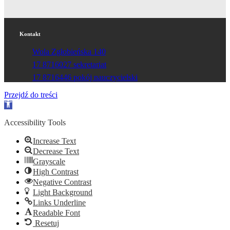
Kontakt
Wola Zgłobieńska 140
17 8716027 sekretariat
17 8716446 pokój nauczycielski
Przejdź do treści
Otwórz
pasek
narzędzi
Accessibility Tools
Increase Text
Decrease Text
Grayscale
High Contrast
Negative Contrast
Light Background
Links Underline
Readable Font
Resetuj