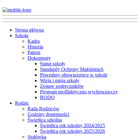
Strona główna
Szkoła
Kadra
Historia
Patron
Dokumenty
Statut szkoły
Standardy Ochrony Małoletnich
Procedury obowiązujące w szkole
Wizja i misja szkoły
Zestaw podręczników
Program profilaktyczno wychowawczy
RODO
Rodzic
Rada Rodziców
Godziny dostępności
Świetlica szkolna
Świetlica rok szkolny 2024/2025
Świetlica rok szkolny 2025/2026
Stołówka