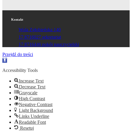
Kontakt
Wola Zgłobieńska 140
17 8716027 sekretariat
17 8716446 pokój nauczycielski
Przejdź do treści
Otwórz
pasek
narzędzi
Accessibility Tools
Increase Text
Decrease Text
Grayscale
High Contrast
Negative Contrast
Light Background
Links Underline
Readable Font
Resetuj