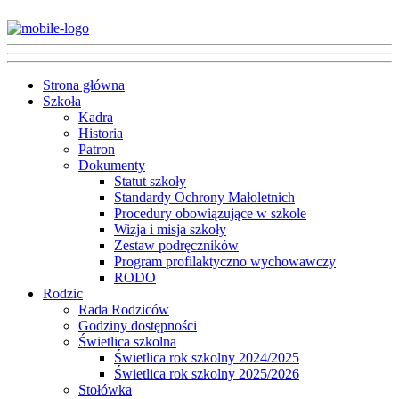
Strona główna
Szkoła
Kadra
Historia
Patron
Dokumenty
Statut szkoły
Standardy Ochrony Małoletnich
Procedury obowiązujące w szkole
Wizja i misja szkoły
Zestaw podręczników
Program profilaktyczno wychowawczy
RODO
Rodzic
Rada Rodziców
Godziny dostępności
Świetlica szkolna
Świetlica rok szkolny 2024/2025
Świetlica rok szkolny 2025/2026
Stołówka