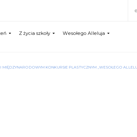
zeń
Z życia szkoły
Wesołego Alleluja
XII MIĘDZYNARODOWYM KONKURSIE PLASTYCZNYM „WESOŁEGO ALLELU