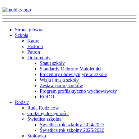
Strona główna
Szkoła
Kadra
Historia
Patron
Dokumenty
Statut szkoły
Standardy Ochrony Małoletnich
Procedury obowiązujące w szkole
Wizja i misja szkoły
Zestaw podręczników
Program profilaktyczno wychowawczy
RODO
Rodzic
Rada Rodziców
Godziny dostępności
Świetlica szkolna
Świetlica rok szkolny 2024/2025
Świetlica rok szkolny 2025/2026
Stołówka