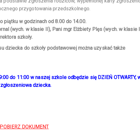
a podstawie zgłoszenia rodziców, wypełnionej karty zgłoszeni
rocznego przygotowania przedszkolnego.
do piątku w godzinach
od 8.00 do 14.00
.
 (wych. w klasie II), Pani mgr Elżbiety Plęs (wych. w klasie II
yrektora szkoły.
su dziecka do szkoły podstawowej można uzyskać także
d 9:00 do 11:00 w naszej szkole odbędzie się DZIEŃ OTWARTY, 
ę zgłoszeniowa dziecka.
POBIERZ DOKUMENT