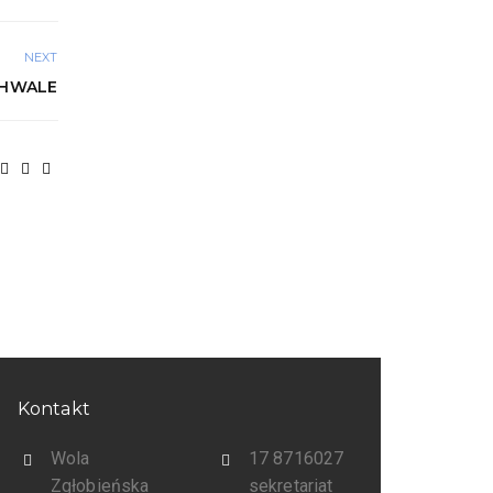
NEXT
CHWALE
Kontakt
Wola
17 8716027
Zgłobieńska
sekretariat