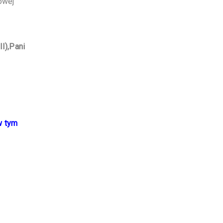
owej
I),
Pani
w tym