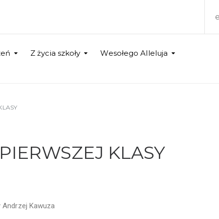
zeń
Z życia szkoły
Wesołego Alleluja
KLASY
 PIERWSZEJ KLASY
y
Andrzej Kawuza