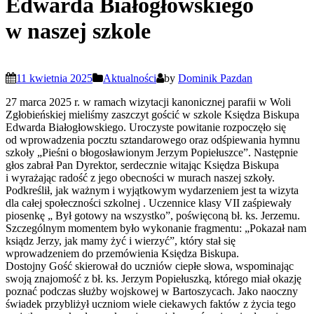
Edwarda Białogłowskiego
w naszej szkole
11 kwietnia 2025
Aktualności
by
Dominik Pazdan
27 marca 2025 r. w ramach wizytacji kanonicznej parafii w Woli
Zgłobieńskiej mieliśmy zaszczyt gościć w szkole Księdza Biskupa
Edwarda Białogłowskiego. Uroczyste powitanie rozpoczęło się
od wprowadzenia pocztu sztandarowego oraz odśpiewania hymnu
szkoły „Pieśni o błogosławionym Jerzym Popiełuszce”. Następnie
głos zabrał Pan Dyrektor, serdecznie witając Księdza Biskupa
i wyrażając radość z jego obecności w murach naszej szkoły.
Podkreślił, jak ważnym i wyjątkowym wydarzeniem jest ta wizyta
dla całej społeczności szkolnej . Uczennice klasy VII zaśpiewały
piosenkę „ Był gotowy na wszystko”, poświęconą bł. ks. Jerzemu.
Szczególnym momentem było wykonanie fragmentu: „Pokazał nam
ksiądz Jerzy, jak mamy żyć i wierzyć”, który stał się
wprowadzeniem do przemówienia Księdza Biskupa.
Dostojny Gość skierował do uczniów ciepłe słowa, wspominając
swoją znajomość z bł. ks. Jerzym Popiełuszką, którego miał okazję
poznać podczas służby wojskowej w Bartoszycach. Jako naoczny
świadek przybliżył uczniom wiele ciekawych faktów z życia tego