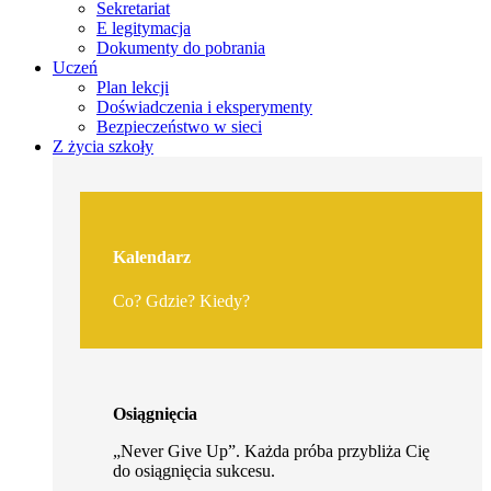
Sekretariat
E legitymacja
Dokumenty do pobrania
Uczeń
Plan lekcji
Doświadczenia i eksperymenty
Bezpieczeństwo w sieci
Z życia szkoły
Kalendarz
Co? Gdzie? Kiedy?
Osiągnięcia
„Never Give Up”. Każda próba przybliża Cię
do osiągnięcia sukcesu.