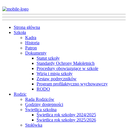
Strona główna
Szkoła
Kadra
Historia
Patron
Dokumenty
Statut szkoły
Standardy Ochrony Małoletnich
Procedury obowiązujące w szkole
Wizja i misja szkoły
Zestaw podręczników
Program profilaktyczno wychowawczy
RODO
Rodzic
Rada Rodziców
Godziny dostępności
Świetlica szkolna
Świetlica rok szkolny 2024/2025
Świetlica rok szkolny 2025/2026
Stołówka