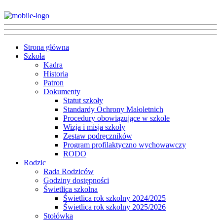
Strona główna
Szkoła
Kadra
Historia
Patron
Dokumenty
Statut szkoły
Standardy Ochrony Małoletnich
Procedury obowiązujące w szkole
Wizja i misja szkoły
Zestaw podręczników
Program profilaktyczno wychowawczy
RODO
Rodzic
Rada Rodziców
Godziny dostępności
Świetlica szkolna
Świetlica rok szkolny 2024/2025
Świetlica rok szkolny 2025/2026
Stołówka