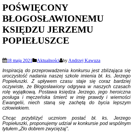
POŚWIĘCONY
BŁOGOSŁAWIONEMU
KSIĘDZU JERZEMU
POPIEŁUSZCE
18 maja 2021
Aktualności
by
Andrzej Kawuza
Inspiracją do przeprowadzenia konkursu jest zbliżająca się
uroczystość nadania naszej szkole imienia bł. ks. Jerzego
Popiełuszki. Z upływem czasu staje się coraz bardziej
oczywiste, że Błogosławiony odgrywa w naszych czasach
rolę wyjątkową. Postawa księdza Jerzego, jego heroiczna
posługa i męczeńska śmierć w imię prawdy i wierności
Ewangelii, niech staną się zachętą do bycia lepszym
człowiekiem.
Chcąc przybliżyć uczniom postać bł. ks. Jerzego
Popiełuszki, proponujemy udział w konkursie pod wspólnym
tytułem „Zło dobrem zwyciężaj”.