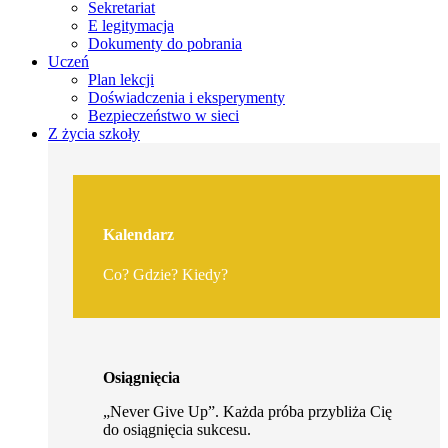
Sekretariat
E legitymacja
Dokumenty do pobrania
Uczeń
Plan lekcji
Doświadczenia i eksperymenty
Bezpieczeństwo w sieci
Z życia szkoły
Kalendarz
Co? Gdzie? Kiedy?
Osiągnięcia
„Never Give Up”. Każda próba przybliża Cię
do osiągnięcia sukcesu.