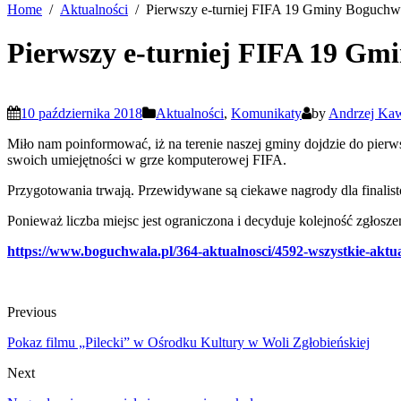
Home
Aktualności
Pierwszy e-turniej FIFA 19 Gminy Boguchw
Pierwszy e-turniej FIFA 19 Gm
10 października 2018
Aktualności
,
Komunikaty
by
Andrzej Ka
Miło nam poinformować, iż na terenie naszej gminy dojdzie do pie
swoich umiejętności w grze komputerowej FIFA.
Przygotowania trwają. Przewidywane są ciekawe nagrody dla finalist
Ponieważ liczba miejsc jest ograniczona i decyduje kolejność zgłoszeń
https://www.boguchwala.pl/364-aktualnosci/4592-wszystkie-aktu
Previous
Pokaz filmu „Pilecki” w Ośrodku Kultury w Woli Zgłobieńskiej
Next