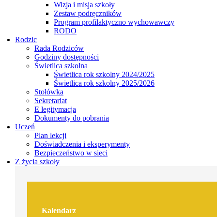
Wizja i misja szkoły
Zestaw podręczników
Program profilaktyczno wychowawczy
RODO
Rodzic
Rada Rodziców
Godziny dostępności
Świetlica szkolna
Świetlica rok szkolny 2024/2025
Świetlica rok szkolny 2025/2026
Stołówka
Sekretariat
E legitymacja
Dokumenty do pobrania
Uczeń
Plan lekcji
Doświadczenia i eksperymenty
Bezpieczeństwo w sieci
Z życia szkoły
Kalendarz