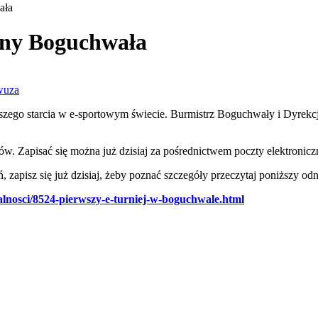
ała
iny Boguchwała
wuza
rwszego starcia w e-sportowym świecie. Burmistrz Boguchwały i Dyre
ów. Zapisać się można już dzisiaj za pośrednictwem poczty elektronic
, zapisz się już dzisiaj, żeby poznać szczegóły przeczytaj poniższy od
alnosci/8524-pierwszy-e-turniej-w-boguchwale.html