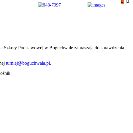
kcja Szkoły Podstawowej w Boguchwale zapraszają do sprawdzenia
znej
turniej@boguchwala.pl
.
nośnik: