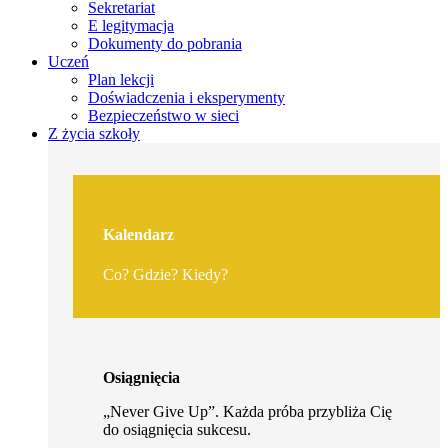
Sekretariat
E legitymacja
Dokumenty do pobrania
Uczeń
Plan lekcji
Doświadczenia i eksperymenty
Bezpieczeństwo w sieci
Z życia szkoły
Kalendarz
Co? Gdzie? Kiedy?
Osiągnięcia
„Never Give Up”. Każda próba przybliża Cię
do osiągnięcia sukcesu.