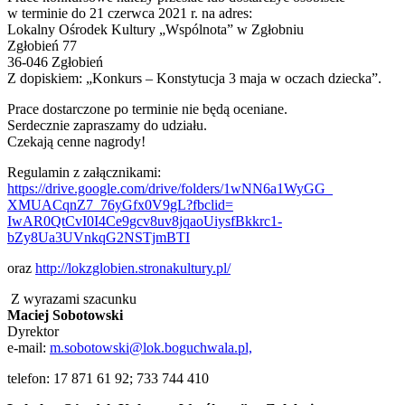
w terminie do 21 czerwca 2021 r. na adres:
Lokalny Ośrodek Kultury „Wspólnota” w Zgłobniu
Zgłobień 77
36-046 Zgłobień
Z dopiskiem: „Konkurs – Konstytucja 3 maja w oczach dziecka”.
Prace dostarczone po terminie nie będą oceniane.
Serdecznie zapraszamy do udziału.
Czekają cenne nagrody!
Regulamin z załącznikami:
https://drive.google.com/
drive/folders/1wNN6a1WyGG_
XMUACqnZ7_76yGfx0V9gL?fbclid=
IwAR0QtCvI0I4Ce9gcv8uv8jqaoUiy
sfBkkrc1-
bZy8Ua3UVnkqG2NSTjmBTI
oraz
http://lokzglobien.
stronakultury.pl/
Z wyrazami szacunku
Maciej Sobotowski
Dyrektor
e-mail:
m.sobotowski@lok.
boguchwala.pl,
telefon: 17 871 61 92; 733 744 410