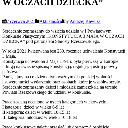
W OCZACH DZIECKA”
7 czerwca 2021
Aktualności
by
Andrzej Kawuza
Serdecznie zapraszamy do wzięcia udziału w I Powiatowym
Konkursie Plastycznym „KONSTYTUCJA 3 MAJA W OCZACH
DZIECKA” pod patronatem Starosty Rzeszowskiego.
W roku 2021 świętowana jest 230. rocznica uchwalenia Konstytucji
3 Maja.
Konstytucja uchwalona 3 Maja 1791 r. była pierwszą w Europie
i drugą na świecie spisaną konstytucją, regulującą ustrój prawny
państwa.
Pamiętajmy na co dzień o tym ważnym dla polskiej wolności
i suwerenności wydarzeniu oraz osobach, które je współtworzyły.
Serdecznie zapraszamy dzieci i młodzież zamieszkałą na terenie
Powiatu Rzeszowskiego do udziału w konkursie.
Prace zostaną ocenione w trzech kategoriach wiekowych:
I kategoria: dzieci w wieku 6-9 lat
II kategoria: dzieci w wieku 10-15 lat
III kategoria: młodzież w wieku 16-18 lat
Prace konkursowe należy przesłać lub dostarczyć osobiście