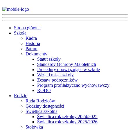
Strona główna
Szkoła
Kadra
Historia
Patron
Dokumenty
Statut szkoły
Standardy Ochrony Małoletnich
Procedury obowiązujące w szkole
Wizja i misja szkoły
Zestaw podręczników
Program profilaktyczno wychowawczy
RODO
Rodzic
Rada Rodziców
Godziny dostępności
Świetlica szkolna
Świetlica rok szkolny 2024/2025
Świetlica rok szkolny 2025/2026
Stołówka