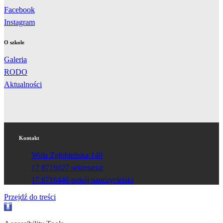
Facebook
Instagram
O szkole
Galeria
RODO
Aktualności
Kontakt
Wola Zgłobieńska 140
17 8716027 sekretariat
17 8716446 pokój nauczycielski
Przejdź do treści
Otwórz
pasek