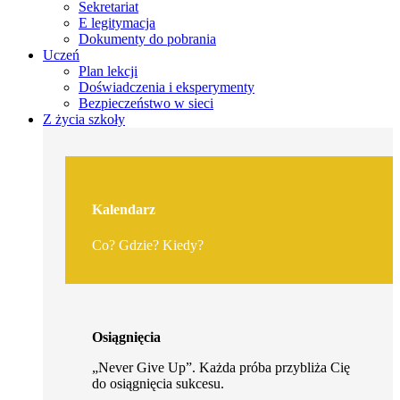
Sekretariat
E legitymacja
Dokumenty do pobrania
Uczeń
Plan lekcji
Doświadczenia i eksperymenty
Bezpieczeństwo w sieci
Z życia szkoły
Kalendarz
Co? Gdzie? Kiedy?
Osiągnięcia
„Never Give Up”. Każda próba przybliża Cię
do osiągnięcia sukcesu.