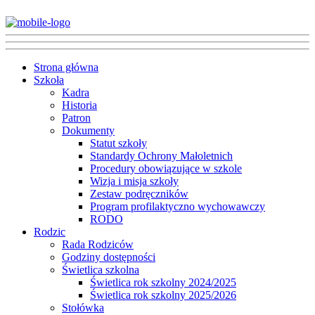
Strona główna
Szkoła
Kadra
Historia
Patron
Dokumenty
Statut szkoły
Standardy Ochrony Małoletnich
Procedury obowiązujące w szkole
Wizja i misja szkoły
Zestaw podręczników
Program profilaktyczno wychowawczy
RODO
Rodzic
Rada Rodziców
Godziny dostępności
Świetlica szkolna
Świetlica rok szkolny 2024/2025
Świetlica rok szkolny 2025/2026
Stołówka