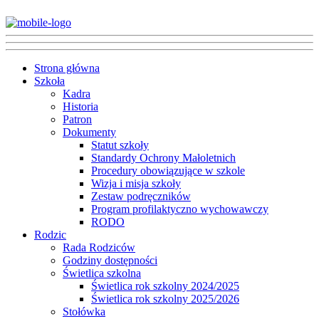
Strona główna
Szkoła
Kadra
Historia
Patron
Dokumenty
Statut szkoły
Standardy Ochrony Małoletnich
Procedury obowiązujące w szkole
Wizja i misja szkoły
Zestaw podręczników
Program profilaktyczno wychowawczy
RODO
Rodzic
Rada Rodziców
Godziny dostępności
Świetlica szkolna
Świetlica rok szkolny 2024/2025
Świetlica rok szkolny 2025/2026
Stołówka