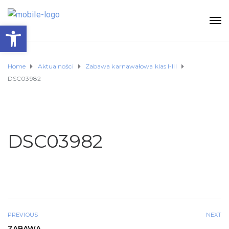
Otwórz pasek narzędzi
Home
Aktualności
Zabawa karnawałowa klas I-III
DSC03982
DSC03982
PREVIOUS
NEXT
ZABAWA