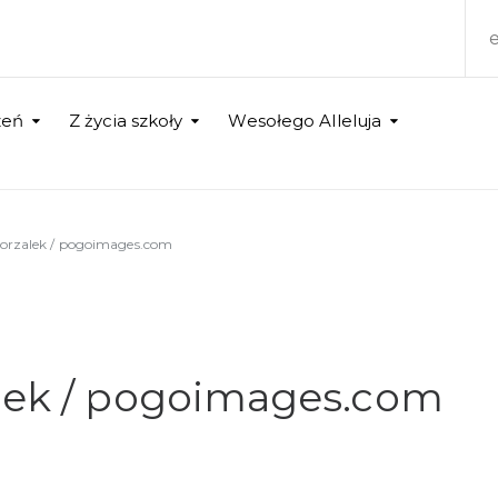
zeń
Z życia szkoły
Wesołego Alleluja
gorzalek / pogoimages.com
alek / pogoimages.com