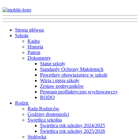
Strona główna
Szkoła
Kadra
Historia
Patron
Dokumenty
Statut szkoły
Standardy Ochrony Małoletnich
Procedury obowiązujące w szkole
Wizja i misja szkoły
Zestaw podręczników
Program profilaktyczno wychowawczy
RODO
Rodzic
Rada Rodziców
Godziny dostępności
Świetlica szkolna
Świetlica rok szkolny 2024/2025
Świetlica rok szkolny 2025/2026
Stołówka