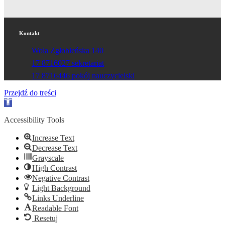
Kontakt
Wola Zgłobieńska 140
17 8716027 sekretariat
17 8716446 pokój nauczycielski
Przejdź do treści
Otwórz
pasek
narzędzi
Accessibility Tools
Increase Text
Decrease Text
Grayscale
High Contrast
Negative Contrast
Light Background
Links Underline
Readable Font
Resetuj