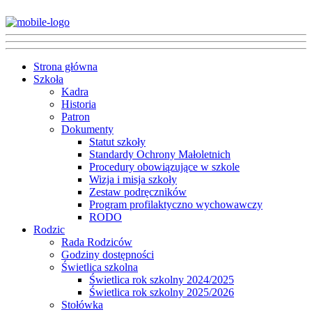
Strona główna
Szkoła
Kadra
Historia
Patron
Dokumenty
Statut szkoły
Standardy Ochrony Małoletnich
Procedury obowiązujące w szkole
Wizja i misja szkoły
Zestaw podręczników
Program profilaktyczno wychowawczy
RODO
Rodzic
Rada Rodziców
Godziny dostępności
Świetlica szkolna
Świetlica rok szkolny 2024/2025
Świetlica rok szkolny 2025/2026
Stołówka