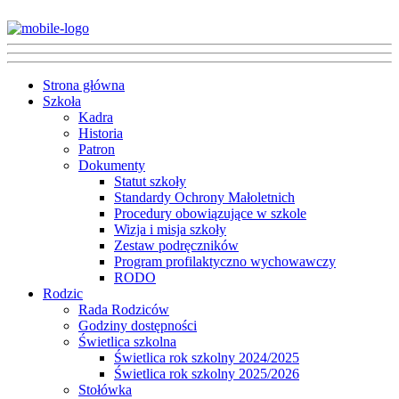
Strona główna
Szkoła
Kadra
Historia
Patron
Dokumenty
Statut szkoły
Standardy Ochrony Małoletnich
Procedury obowiązujące w szkole
Wizja i misja szkoły
Zestaw podręczników
Program profilaktyczno wychowawczy
RODO
Rodzic
Rada Rodziców
Godziny dostępności
Świetlica szkolna
Świetlica rok szkolny 2024/2025
Świetlica rok szkolny 2025/2026
Stołówka