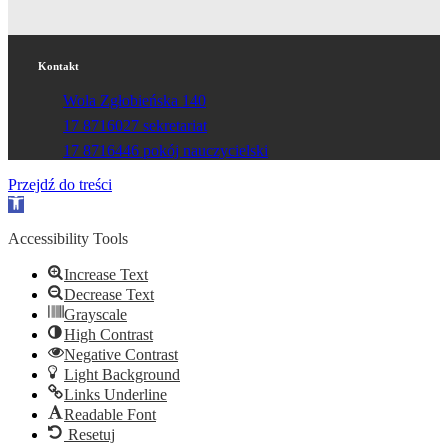
Kontakt
Wola Zgłobieńska 140
17 8716027 sekretariat
17 8716446 pokój nauczycielski
Przejdź do treści
Otwórz
pasek
narzędzi
Accessibility Tools
Increase Text
Decrease Text
Grayscale
High Contrast
Negative Contrast
Light Background
Links Underline
Readable Font
Resetuj