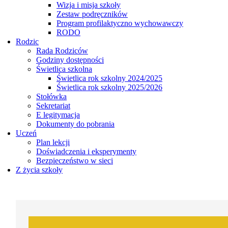
Wizja i misja szkoły
Zestaw podręczników
Program profilaktyczno wychowawczy
RODO
Rodzic
Rada Rodziców
Godziny dostępności
Świetlica szkolna
Świetlica rok szkolny 2024/2025
Świetlica rok szkolny 2025/2026
Stołówka
Sekretariat
E legitymacja
Dokumenty do pobrania
Uczeń
Plan lekcji
Doświadczenia i eksperymenty
Bezpieczeństwo w sieci
Z życia szkoły