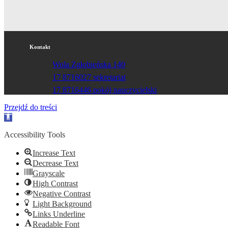
Kontakt
Wola Zgłobieńska 140
17 8716027 sekretariat
17 8716446 pokój nauczycielski
Przejdź do treści
Otwórz
pasek
narzędzi
Accessibility Tools
Increase Text
Decrease Text
Grayscale
High Contrast
Negative Contrast
Light Background
Links Underline
Readable Font