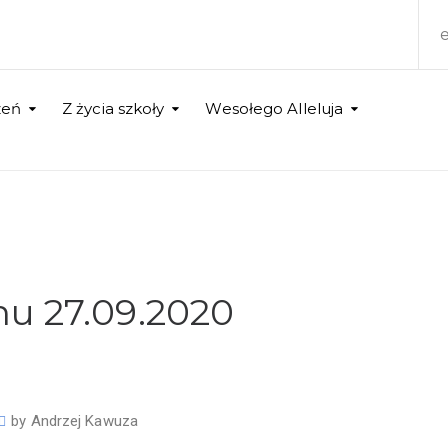
zeń
Z życia szkoły
Wesołego Alleluja
hu 27.09.2020
by
Andrzej Kawuza